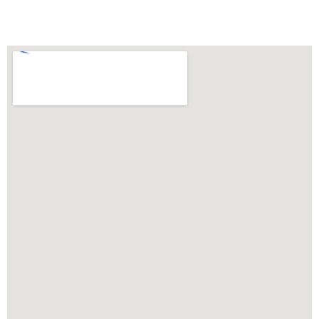
field
should
be left
blank