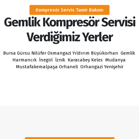
Kompresör Servis Tamir Bakımı
Gemlik Kompresör Servisi
Verdiğimiz Yerler
Bursa
Gürsu
Nilüfer
Osmangazi
Yıldırım
Büyükorhan
Gemlik
Harmancık
İnegöl
İznik
Karacabey
Keles
Mudanya
Mustafakemalpaşa
Orhaneli
Orhangazi
Yenişehir