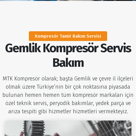
Casino Oyunları Bedava Oyna 2024
Eglencesine slot oyunları 2023
Kumar Makinesi Oyna Yasal
Kumar makina hileleri online 2023
En Komik Güvenli Web Casino Oyunları Nelerdir
Kompresör Tamir Bakım Servisi
Gemlik Kompresör Servis
Bakım
MTK Kompresör olarak; başta Gemlik ve çevre il ilçeleri
olmak üzere Türkiye’nin bir çok noktasına piyasada
bulunan hemen hemen tüm kompresör markaları için
özel teknik servis, peryodik bakımlar, yedek parça ve
arıza tespiti gibi hizmetler hizmetleri vermekteyiz.